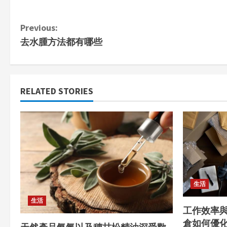
C
Previous:
去水腫方法都有哪些
o
n
t
RELATED STORIES
i
n
u
e
生活
R
生活
工作效率
e
倉如何優