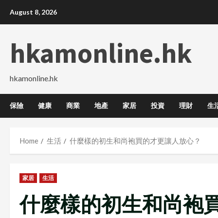
Skip
August 8, 2026
to
content
hkamonline.hk
hkamonline.hk
保險
健康
商業
地產
家居
投資
理財
生
Home
生活
什麼樣的初生和尚袍買的才更讓人放心？
家居
生活
什麼樣的初生和尚袍