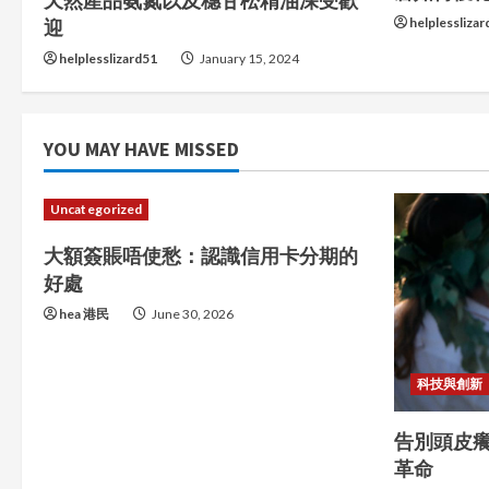
天然產品氨氮以及穗甘松精油深受歡
helplessliza
迎
a
helplesslizard51
January 15, 2024
d
i
YOU MAY HAVE MISSED
n
g
Uncategorized
大額簽賬唔使愁：認識信用卡分期的
好處
hea 港民
June 30, 2026
科技與創新
告別頭皮
革命