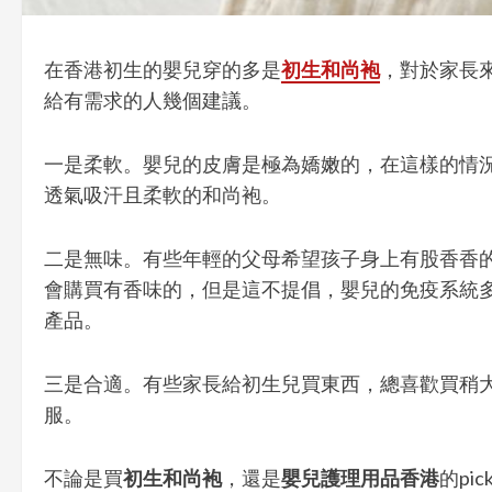
在香港初生的嬰兒穿的多是
初生和尚袍
，對於家長
給有需求的人幾個建議。
一是柔軟。嬰兒的皮膚是極為嬌嫩的，在這樣的情
透氣吸汗且柔軟的和尚袍。
二是無味。有些年輕的父母希望孩子身上有股香香
會購買有香味的，但是這不提倡，嬰兒的免疫系統
產品。
三是合適。有些家長給初生兒買東西，總喜歡買稍
服。
不論是買
初生和尚袍
，還是
嬰兒護理用品香港
的p