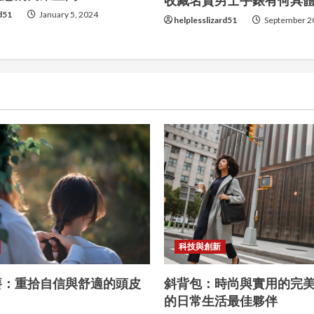
收藏名貴男士手錶有何具
rd51
January 5, 2024
helplesslizard51
September 2
科技與創新
癢：重拾自信與舒適的頭皮
斜背包：時尚與實用的完
的日常生活最佳夥伴