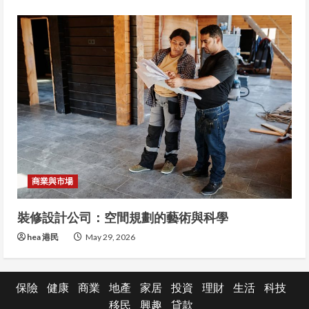
商業與市場
裝修設計公司：空間規劃的藝術與科學
hea 港民
May 29, 2026
保險
健康
商業
地產
家居
投資
理財
生活
科技
移民
興趣
貸款