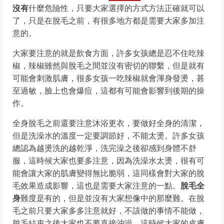
沒有
什麼危險性，只要大家選擇的方式方法正確就可以
了，只是在脫毛之前，有很多地方都是需要大家多加注
意的。
大家要注意的就是飲食方面，許多女孩總是忍不住吃辣
椒，辣椒雖然與脫毛之間並沒有密切的聯繫，但是就有
可能會刺激肌膚，很多女孩一吃辣椒就會渾身發燙，甚
至過敏，臉上也會爆痘，這都有可能會影響到後期的操
作。
全身脫毛之前還要注意沐浴更衣，要做好全身的清潔，
但是洗澡水的溫度一定要調節好，不能太燙。許多女孩
總認為越燙洗的越乾淨，洗完澡之後卻感到身體不舒
服，這時候大家也要多注意，因為洗澡水太燙，很有可
能會讓大家的肌膚變得無比脆弱，這同樣會對大家的脫
毛效果造成影響，這也是需要大家注意的一點。
脫毛全
身
難度是有的，但是並沒有大家想像中的那麼難。在脫
毛之前只要大家多多注意就好，不該做的事情不能做，
脫毛結束之後大家也不要直接沖澡，這時候大家的皮膚