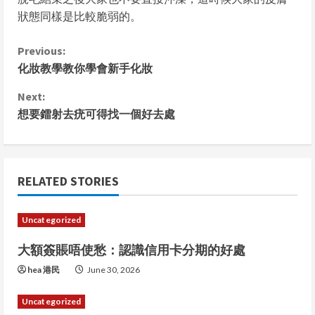
狀態同樣是比較脆弱的。
C
Previous:
化妝教學教你學會新手化妝
o
Next:
n
想要鐳射去疣可得找一個好去處
t
i
RELATED STORIES
n
Uncategorized
u
大額簽賬唔使愁：認識信用卡分期的好處
e
hea 港民
June 30, 2026
R
Uncategorized