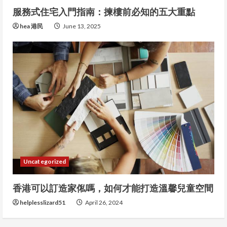
e
服務式住宅入門指南：揀樓前必知的五大重點
a
hea 港民
June 13, 2025
d
i
n
g
Uncategorized
香港可以訂造家俬嗎，如何才能打造溫馨兒童空間
helplesslizard51
April 26, 2024