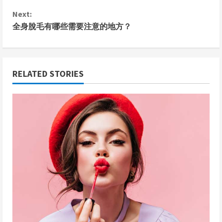
o
Next:
n
全身脫毛有哪些需要注意的地方？
t
i
RELATED STORIES
n
u
e
R
e
a
d