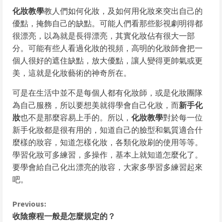
化妝教學
教人們如何化妝，及如何用化妝來突出自己的
優點，掩飾自己的缺點。可能人們看那些影視劇明得都
很漂亮，以為就是長得漂亮，其實化妝佔有很大一部
分。可能有些人看過化妝的視頻，高明的化妝師會把一
個人很好的遮住缺點，放大優點，讓人變得更帥氣或更
美，這就是化妝藝術的神奇所在。
可是在生活中並不是每個人都有化妝師，或是化妝團隊
為自己服務，所以要想美就得學會自己化妝，而
新手化
妝
也不是那麼容易上手的。所以，
化妝教學
對於每一位
新手化妝都是很有用的，知道自己的臉型和氣質適合什
麼樣的妝容，知道怎樣化妝，各類化妝刷的使用等等。
學習化妝可多練習，多操作，基本上就知道怎麼化了。
要學會給自己化出漂亮的妝容，大家多學習多練習起來
吧。
C
Previous:
收陰療程一般是怎麼規定的？