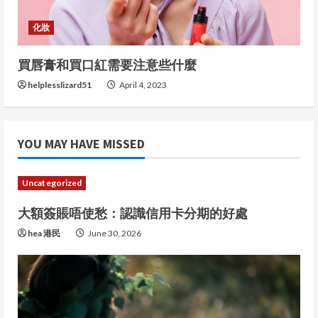
i
化妝
n
買唇膏和買口紅需要注意些什麼
g
helplesslizard51
April 4, 2023
YOU MAY HAVE MISSED
Uncategorized
大額簽賬唔使愁：認識信用卡分期的好處
hea 港民
June 30, 2026