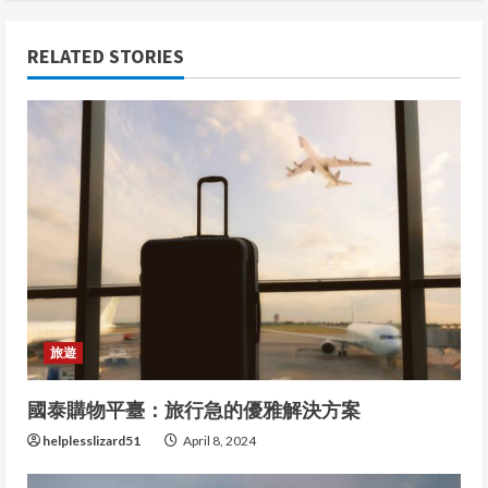
i
RELATED STORIES
n
u
e
R
e
a
旅遊
d
i
國泰購物平臺：旅行急的優雅解決方案
helplesslizard51
April 8, 2024
n