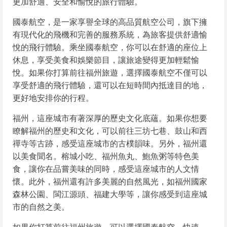
更加舒適、安全和愉悅的旅行體驗。
國泰航空，是一家享譽全球的高品質航空公司，旗下擁
有現代化的飛機和完善的服務系統，為旅客提供舒適愉
悅的飛行體驗。乘坐國泰航空，你可以在舒適的座位上
休息，享受美食和娛樂節目，讓旅途變得更加輕鬆愉
悅。如果你打算前往福州旅遊，選擇國泰航空不僅可以
享受舒適的飛行體驗，還可以在短時間內抵達目的地，
更好地安排你的行程。
福州，這座城市有著深厚的歷史文化底蘊。如果你想要
瞭解福州的歷史和文化，可以前往三坊七巷、鼓山和西
禪寺等古跡，感受這座城市的古樸韻味。另外，福州還
以美食聞名。榕城小吃、福州魚丸、鮑魚粥等特色美
食，讓你在品嘗美味的同時，感受這座城市的人文情
懷。此外，福州還有許多美麗的自然風光，如福州國家
森林公園、閩江源頭、福建大學等，讓你感受到這座城
市的自然之美。
如果你打算前往福州旅遊，可以選擇國泰航空，快速、