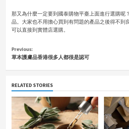
那又為什麼一定要到國泰購物平臺上面進行選購呢
品。大家也不用擔心買到有問題的產品之後得不到
可以直接到實體店選購。
C
Previous:
草本護膚品香港很多人都很是認可
o
n
t
RELATED STORIES
i
n
u