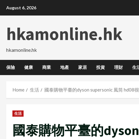
Skip
August 6, 2026
to
content
hkamonline.hk
hkamonline.hk
保險
健康
商業
地產
家居
投資
理財
生
Home
生活
國泰購物平臺的dyson supersonic 風筒 hd0
生活
國泰購物平臺的dyson s