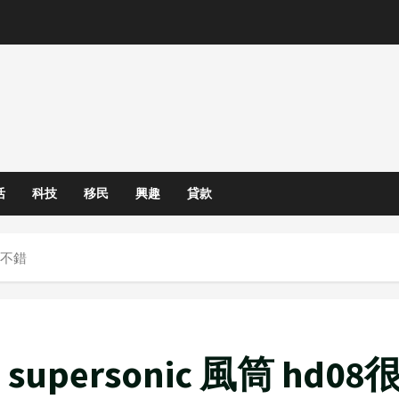
活
科技
移民
興趣
貸款
8很不錯
upersonic 風筒 hd0