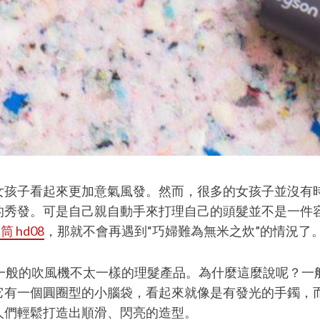
女孩子看起來更加意氣風發。然而，很多的女孩子並沒有
的秀發。可是自己親自動手來打理自己的頭髮並不是一件
風筒 hd08
，那就不會再遇到“巧婦難為無米之炊”的情況了
款外觀看起來就跟一般的吹風機不太一樣的理髮產品。為什麼這麼
它有一個圓圈型的小腦袋，看起來就像是有發光的手鐲，
人們輕鬆打造出順滑、閃亮的造型。