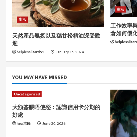
e
生活
R
生活
工作效率
e
倉如何優
天然產品氨氮以及穗甘松精油深受歡
helplessliza
迎
a
helplesslizard51
January 15, 2024
d
i
YOU MAY HAVE MISSED
n
g
Uncategorized
大額簽賬唔使愁：認識信用卡分期的
好處
hea 港民
June 30, 2026