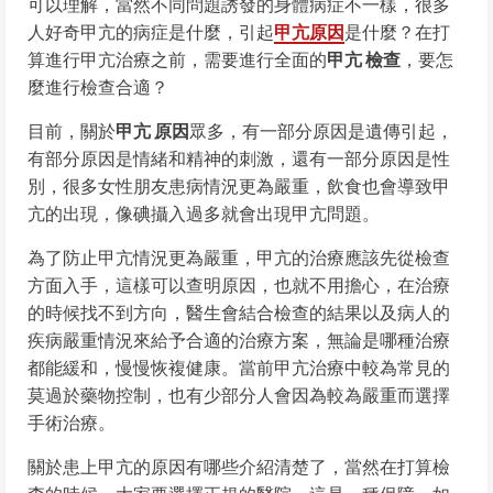
可以理解，當然不同問題誘發的身體病症不一樣，很多
人好奇甲亢的病症是什麼，引起
甲亢原因
是什麼？在打
算進行甲亢治療之前，需要進行全面的
甲亢 檢查
，要怎
麼進行檢查合適？
目前，關於
甲亢 原因
眾多，有一部分原因是遺傳引起，
有部分原因是情緒和精神的刺激，還有一部分原因是性
別，很多女性朋友患病情況更為嚴重，飲食也會導致甲
亢的出現，像碘攝入過多就會出現甲亢問題。
為了防止甲亢情況更為嚴重，甲亢的治療應該先從檢查
方面入手，這樣可以查明原因，也就不用擔心，在治療
的時候找不到方向，醫生會結合檢查的結果以及病人的
疾病嚴重情況來給予合適的治療方案，無論是哪種治療
都能緩和，慢慢恢複健康。當前甲亢治療中較為常見的
莫過於藥物控制，也有少部分人會因為較為嚴重而選擇
手術治療。
關於患上甲亢的原因有哪些介紹清楚了，當然在打算檢