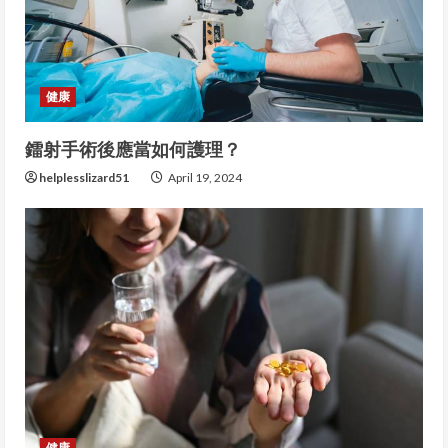
e
a
健康
d
鐳射手術後應當如何護理？
i
helplesslizard51
April 19, 2024
n
g
健康