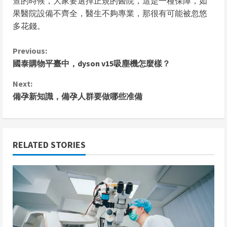
查的時候，大家要選擇正規的醫院，這是一種保障，如
果醫院設備不齊全，醫生不夠專業，那很有可能被忽悠
多花錢。
C
Previous:
國泰購物平臺中，dyson v15吸塵機怎麼樣？
o
Next:
n
備孕新知識，備孕人群要做哪些准備
t
i
RELATED STORIES
n
u
e
R