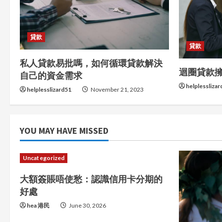
e
R
貸款
貸款
e
私人貸款易批嗎，如何循環貸款解決
迴圈貸款
自己的資金需求
a
helplessliza
helplesslizard51
November 21, 2023
d
i
YOU MAY HAVE MISSED
n
g
Uncategorized
大額簽賬唔使愁：認識信用卡分期的
好處
hea 港民
June 30, 2026