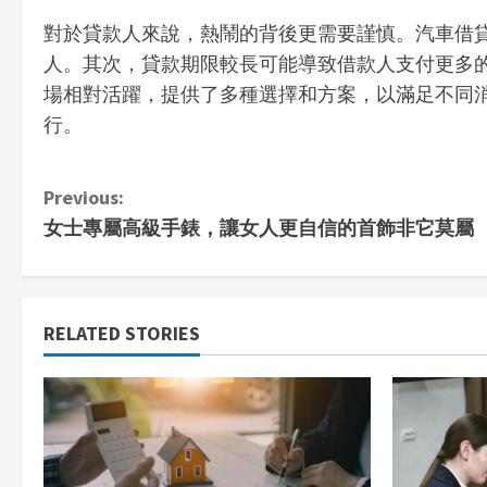
對於貸款人來說，熱鬧的背後更需要謹慎。汽車借
人。其次，貸款期限較長可能導致借款人支付更多
場相對活躍，提供了多種選擇和方案，以滿足不同
行。
C
Previous:
女士專屬高級手錶，讓女人更自信的首飾非它莫屬
o
n
t
RELATED STORIES
i
n
u