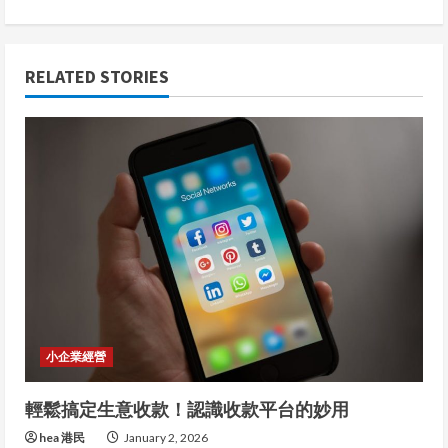
t
i
RELATED STORIES
n
u
e
R
e
a
d
小企業經營
i
輕鬆搞定生意收款！認識收款平台的妙用
n
hea 港民
January 2, 2026