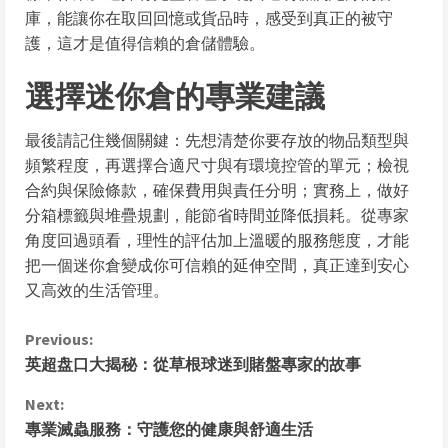
庫，能讓你在取回回憶或貨品時，感受到真正的被守
護，這才是值得信賴的倉儲體驗。
選擇迷你倉的專業建議
最後請記住幾個關鍵：先想清楚你要存放的物品類型與
頻繁程度，再選擇合適尺寸與有環境控管的單元；檢視
合約與保險條款，確保費用與責任分明；實務上，做好
分箱標籤與堆疊規劃，能節省時間並降低損耗。從專家
角度回過頭看，理性的評估加上溫暖的服務態度，才能
把一個迷你倉變成你可信賴的延伸空間，真正達到安心
又高效的生活管理。
C
Previous:
英超盘口大揭秘：從草根球迷到賭盤專家的故事
o
Next:
n
專業滅蟲服務：守護您的健康與舒適生活