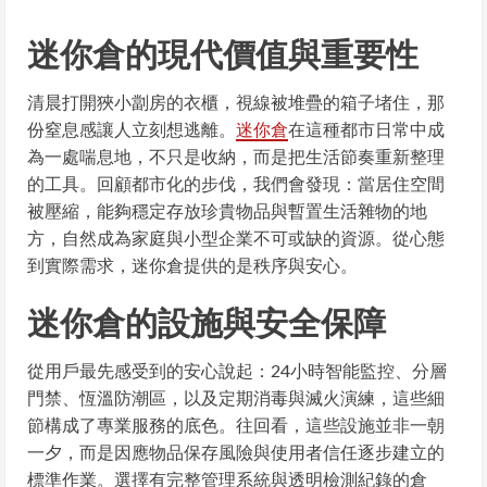
迷你倉的現代價值與重要性
清晨打開狹小劏房的衣櫃，視線被堆疊的箱子堵住，那
份窒息感讓人立刻想逃離。
迷你倉
在這種都市日常中成
為一處喘息地，不只是收納，而是把生活節奏重新整理
的工具。回顧都市化的步伐，我們會發現：當居住空間
被壓縮，能夠穩定存放珍貴物品與暫置生活雜物的地
方，自然成為家庭與小型企業不可或缺的資源。從心態
到實際需求，迷你倉提供的是秩序與安心。
迷你倉的設施與安全保障
從用戶最先感受到的安心說起：24小時智能監控、分層
門禁、恆溫防潮區，以及定期消毒與滅火演練，這些細
節構成了專業服務的底色。往回看，這些設施並非一朝
一夕，而是因應物品保存風險與使用者信任逐步建立的
標準作業。選擇有完整管理系統與透明檢測紀錄的倉