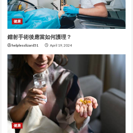
e
a
健康
d
鐳射手術後應當如何護理？
i
helplesslizard51
April 19, 2024
n
g
健康