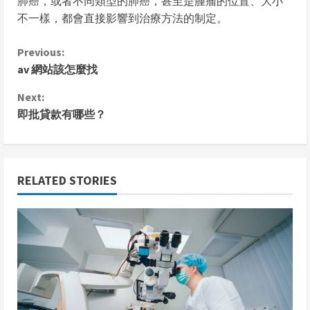
肺癌，或者不同類型的肺癌，甚至是腫瘤的位置、大小
不一樣，都會直接影響到治療方法的制定。
C
Previous:
av 網站該怎麼找
o
Next:
n
即批貸款有哪些？
t
i
RELATED STORIES
n
u
e
R