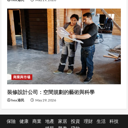
商業與市場
裝修設計公司：空間規劃的藝術與科學
hea 港民
May 29, 2026
保險
健康
商業
地產
家居
投資
理財
生活
科技